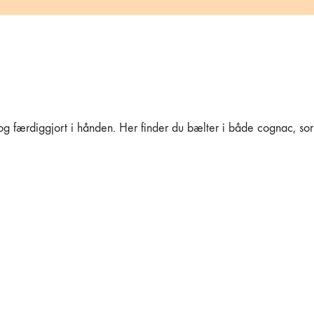
færdiggjort i hånden. Her finder du bælter i både cognac, sort o
ælte – Brun
Læderbælte – N
& Stål