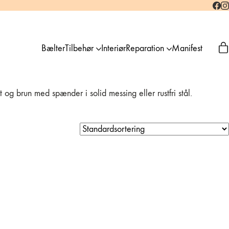
Bælter
Tilbehør
Interiør
Reparation
Manifest
g brun med spænder i solid messing eller rustfri stål.
-20%
atur
Læderbælte – Smal
natur