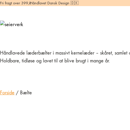
Fri fragt over 399,-
Håndlavet Dansk Design 🇩🇰
Håndlavede læderbælter i massivt kernelæder – skåret, samlet og 
Holdbare, tidløse og lavet til at blive brugt i mange år.
Forside
/ Bælte
Læderbælte – Brun
Læderb
& Messing
& Stål