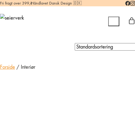
Fri fragt over 399,-
Håndlavet Dansk Design 🇩🇰
Forside
/ Interiør
Lille æske i kernelæder med låg
249,00
kr.
Mellem æske i kernelæder med låg