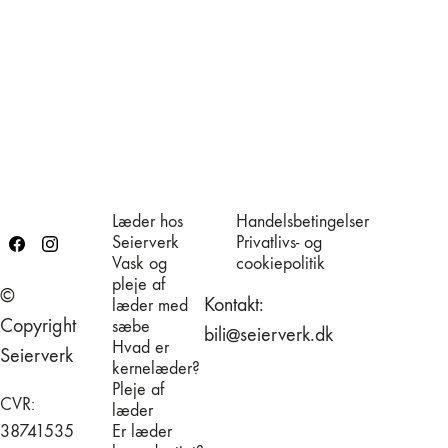
449,00
kr.
Stor æske i kernelæder (uden låg –
syet)
499,00
kr.
Læder hos
Handelsbetingelser
Seierverk
Privatlivs- og
Vask og
cookiepolitik
pleje af
©
Kontakt:
læder med
Copyright
sæbe
bili@seierverk.dk
Hvad er
Seierverk
kernelæder?
Pleje af
CVR:
læder
38741535
Er læder