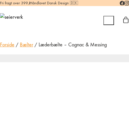
Fri fragt over 399,-
Håndlavet Dansk Design 🇩🇰
Forside
/
Bælter
/ Læderbælte – Cognac & Messing