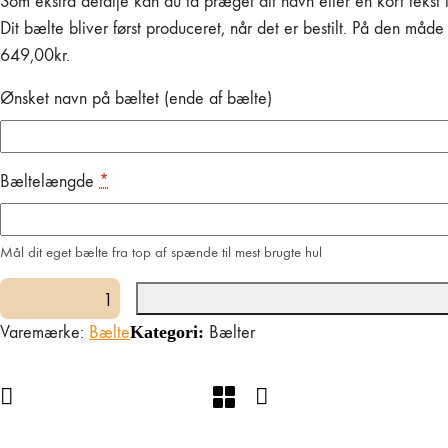
Som ekstra detalje kan du få præget dit navn eller en kort tekst
Dit bælte bliver først produceret, når det er bestilt. På den måde
649,00
kr.
Ønsket navn på bæltet (ende af bælte)
Bæltelængde
*
Mål dit eget bælte fra top af spænde til mest brugte hul
Læderbælte
Varemærke:
Bælte
Kategori:
Bælter
-
Cognac
&
Messing
antal