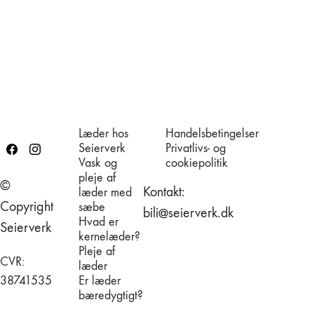
var:
er:
Læder Crossbody Taske
2.950,00kr..
2.399,00kr..
1.499,00
kr.
Læder hos
Handelsbetingelser
Seierverk
Privatlivs- og
Vask og
cookiepolitik
pleje af
©
Kontakt:
læder med
Copyright
sæbe
bili@seierverk.dk
Hvad er
Seierverk
kernelæder?
Pleje af
CVR:
læder
38741535
Er læder
bæredygtigt?