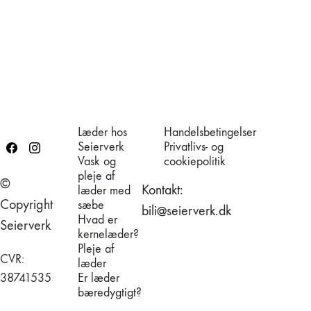
Læder hos
Handelsbetingelser
Seierverk
Privatlivs- og
Vask og
cookiepolitik
pleje af
©
Kontakt:
læder med
Copyright
sæbe
bili@seierverk.dk
Hvad er
Seierverk
kernelæder?
Pleje af
CVR:
læder
38741535
Er læder
bæredygtigt?