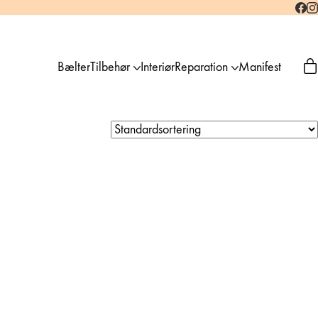
Bælter
Tilbehør
Interiør
Reparation
Manifest