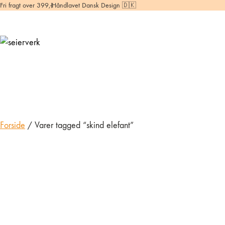
Fri fragt over 399,-
Håndlavet Dansk Design 🇩🇰
Forside
/ Varer tagged “skind elefant”
Elefant Nøglering
99,00
kr.