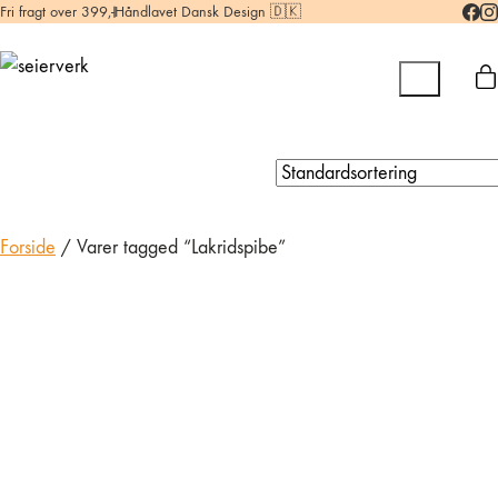
Fri fragt over 399,-
Håndlavet Dansk Design 🇩🇰
Forside
/ Varer tagged “Lakridspibe”
Skipperpibe Nøglering
199,00
kr.