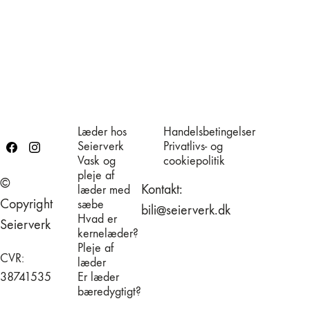
Læder hos
Handelsbetingelser
Seierverk
Privatlivs- og
Vask og
cookiepolitik
pleje af
©
Kontakt:
læder med
Copyright
sæbe
bili@seierverk.dk
Hvad er
Seierverk
kernelæder?
Pleje af
CVR:
læder
38741535
Er læder
bæredygtigt?