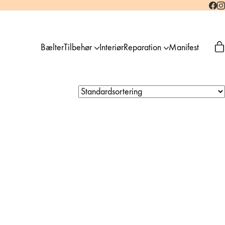
Bælter
Tilbehør
Interiør
Reparation
Manifest