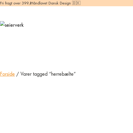
Fri fragt over 399,-
Håndlavet Dansk Design 🇩🇰
Forside
/ Varer tagged “herrebælte”
Læderbælte i
kernelæder
649,00
kr.