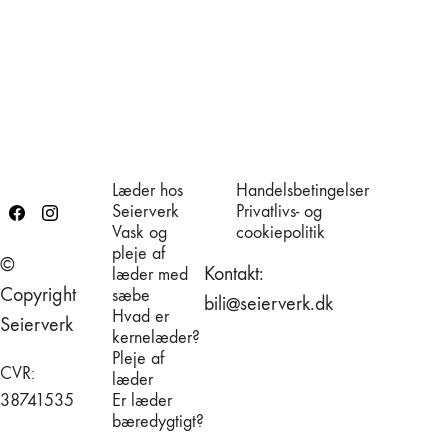
Læder hos
Handelsbetingelser
Seierverk
Privatlivs- og
Vask og
cookiepolitik
pleje af
©
Kontakt:
læder med
Copyright
sæbe
bili@seierverk.dk
Hvad er
Seierverk
kernelæder?
Pleje af
CVR:
læder
38741535
Er læder
bæredygtigt?